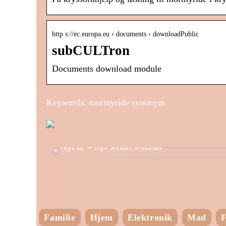
http s://ec.europa.eu › documents › downloadPublic
subCULTron
Documents download module
Keywords: mormyride synonym
Nyt år – nyt smart interiør
Familie
Hjem
Elektronik
Mad
F