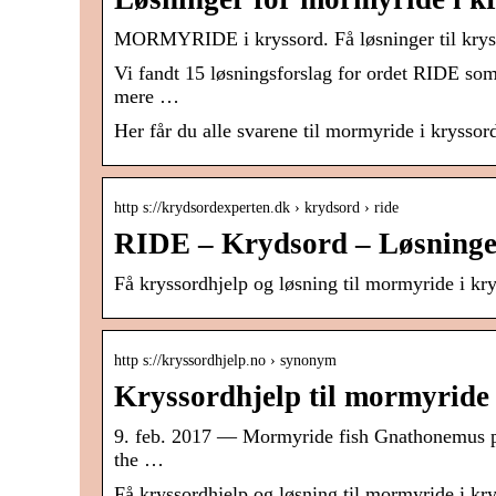
MORMYRIDE i kryssord. Få løsninger til kry
Vi fandt 15 løsningsforslag for ordet RIDE som 
mere …
Her får du alle svarene til mormyride i kryssor
http s://krydsordexperten.dk › krydsord › ride
RIDE – Krydsord – Løsninge
Få kryssordhjelp og løsning til mormyride i kry
http s://kryssordhjelp.no › synonym
Kryssordhjelp til mormyride 
9. feb. 2017 — Mormyride fish Gnathonemus pet
the …
Få kryssordhjelp og løsning til mormyride i kry