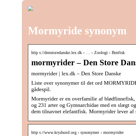
Mormyride synonym
http s://denstoredanske.lex.dk › … › Zoologi › Benfisk
mormyrider – Den Store Dans
mormyrider | lex.dk – Den Store Danske
Liste over synonymer til det ord MORMYRIDER 
gådespil.
Mormyrider er en overfamilie af blødfinnefisk, 
og 231 arter og Gymnarchidae med en slægt og en
dem tilnavnet elefantfisk. Mormyrider lever af 
http s://www.krydsord.org › synonymer › mormyrider