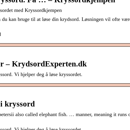
ssordet med Kryssordkjempen
du kan bruge til at løse din krydsord. Løsningen vil ofte vær
d
r – KrydsordExperten.dk
ssord. Vi hjelper deg å løse kryssordet.
i kryssord
ersii also called elephant fish. … manner, meaning it runs
ssord. Vi hjelper deg å løse kryssordet.