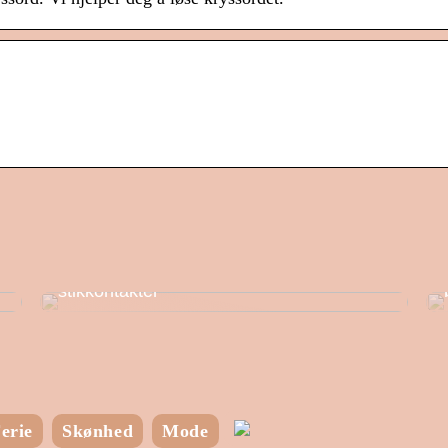
Spar strøm ved at bruge timere i dine
stikkontakter
erie
Skønhed
Mode