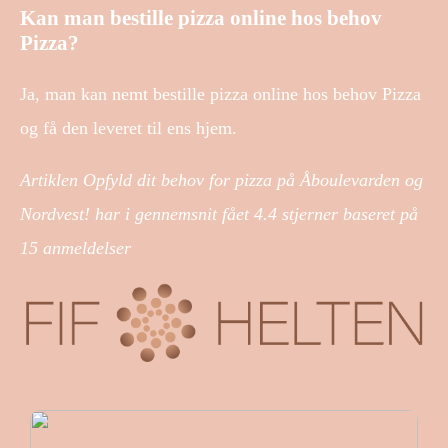
Kan man bestille pizza online hos behov
Pizza?
Ja, man kan nemt bestille pizza online hos behov Pizza
og få den leveret til ens hjem.
Artiklen Opfyld dit behov for pizza på Åboulevarden og
Nordvest! har i gennemsnit fået
4.4
stjerner baseret på
15
anmeldelser