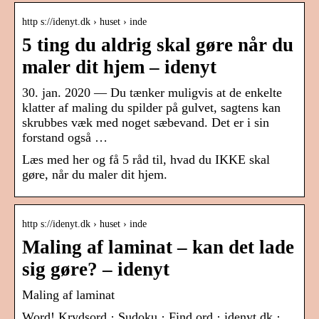
http s://idenyt.dk › huset › inde
5 ting du aldrig skal gøre når du
maler dit hjem – idenyt
30. jan. 2020 — Du tænker muligvis at de enkelte
klatter af maling du spilder på gulvet, sagtens kan
skrubbes væk med noget sæbevand. Det er i sin
forstand også …
Læs med her og få 5 råd til, hvad du IKKE skal
gøre, når du maler dit hjem.
http s://idenyt.dk › huset › inde
Maling af laminat – kan det lade
sig gøre? – idenyt
Maling af laminat
Word! Krydsord · Sudoku · Find ord · idenyt.dk ·