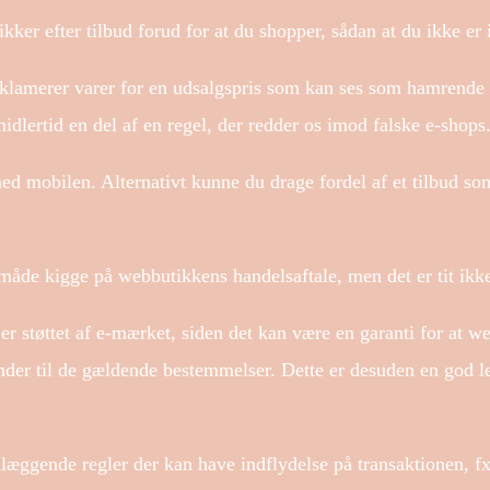
kker efter tilbud forud for at du shopper, sådan at du ikke er i 
klamerer varer for en udsalgspris som kan ses som hamrende ti
midlertid en del af en regel, der redder os imod falske e-shops
med mobilen. Alternativt kunne du drage fordel af et tilbud so
måde kigge på webbutikkens handelsaftale, men det er tit ikke
er støttet af e-mærket, siden det kan være en garanti for at w
kender til de gældende bestemmelser. Dette er desuden en god le
æggende regler der kan have indflydelse på transaktionen, fx 