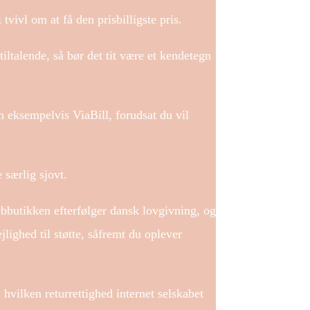
tvivl om at få den prisbilligste pris.
ltalende, så bør det tit være et kendetegn
.
m eksempelvis ViaBill, forudsat du vil
 særlig sjovt.
ebbutikken efterfølger dansk lovgivning, og
jlighed til støtte, såfremt du oplever
hvilken returrettighed internet selskabet