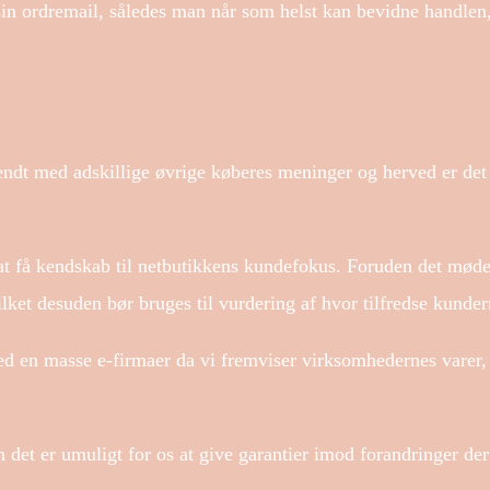
 sin ordremail, således man når som helst kan bevidne handlen,
endt med adskillige øvrige køberes meninger og herved er det 
 at få kendskab til netbutikkens kundefokus. Foruden det mød
ilket desuden bør bruges til vurdering af hvor tilfredse kunder
ed en masse e-firmaer da vi fremviser virksomhedernes varer,
det er umuligt for os at give garantier imod forandringer der 