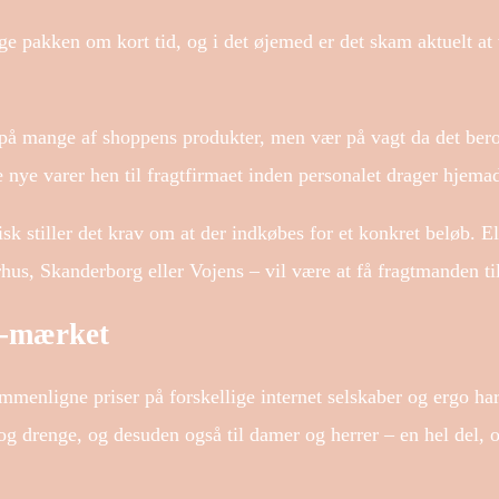
ge pakken om kort tid, og i det øjemed er det skam aktuelt at
ng på mange af shoppens produkter, men vær på vagt da det bero
e nye varer hen til fragtfirmaet inden personalet drager hjema
sk stiller det krav om at der indkøbes for et konkret beløb. 
us, Skanderborg eller Vojens – vil være at få fragtmanden til
 e-mærket
ammenligne priser på forskellige internet selskaber og ergo har 
 og drenge, og desuden også til damer og herrer – en hel del,