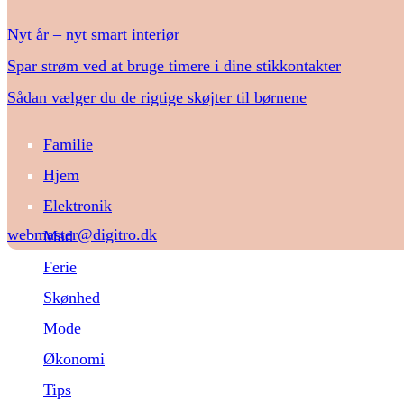
Nyt år – nyt smart interiør
Spar strøm ved at bruge timere i dine stikkontakter
Sådan vælger du de rigtige skøjter til børnene
Familie
Hjem
Elektronik
webmaster@digitro.dk
Mad
Ferie
Skønhed
Mode
Økonomi
Tips